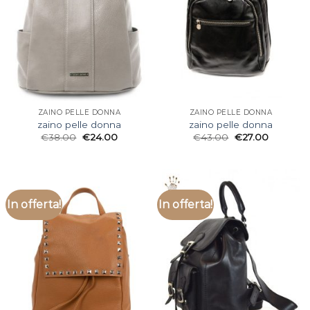
ZAINO PELLE DONNA
ZAINO PELLE DONNA
zaino pelle donna
zaino pelle donna
€
38.00
€
24.00
€
43.00
€
27.00
In offerta!
In offerta!