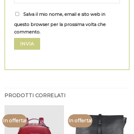
Salva il mio nome, email e sito web in
questo browser per la prossima volta che
commento.
PRODOTTI CORRELATI
In offerta!
In offerta!