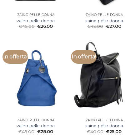
ZAINO PELLE DONNA
ZAINO PELLE DONNA
zaino pelle donna
zaino pelle donna
€
42.00
€
26.00
€
43.00
€
27.00
In offerta!
In offerta!
ZAINO PELLE DONNA
ZAINO PELLE DONNA
zaino pelle donna
zaino pelle donna
€
45.00
€
28.00
€
40.00
€
25.00