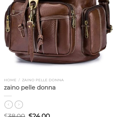
HOME
/
ZAINO PELLE DONNA
zaino pelle donna
38.00
24.00
€
€