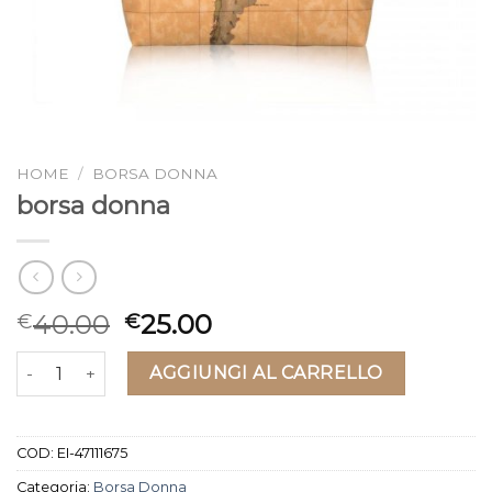
HOME
/
BORSA DONNA
borsa donna
40.00
25.00
€
€
borsa donna quantità
AGGIUNGI AL CARRELLO
COD:
EI-47111675
Categoria:
Borsa Donna