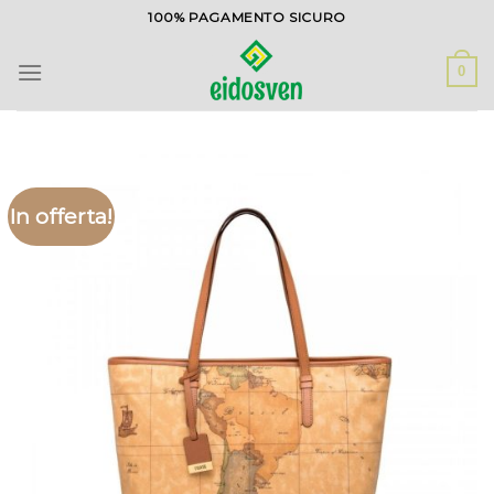
Salta
100% PAGAMENTO SICURO
ai
contenuti
0
In offerta!