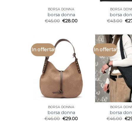
BORSA DONNA
BORSA DON
borsa donna
borsa do
€
45.00
€
28.00
€
43.00
€
2
In offerta!
In offerta!
BORSA DONNA
BORSA DON
borsa donna
borsa do
€
46.00
€
29.00
€
46.00
€
2