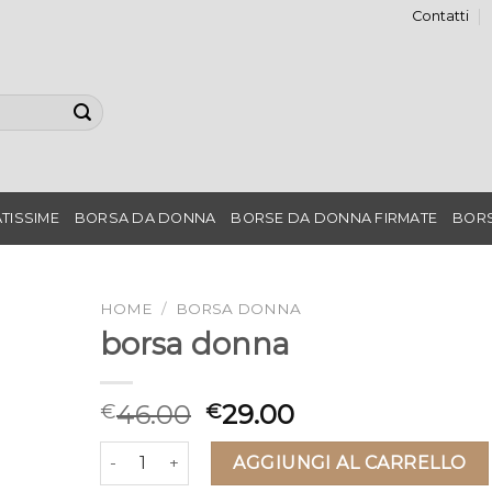
Contatti
TISSIME
BORSA DA DONNA
BORSE DA DONNA FIRMATE
BORS
HOME
/
BORSA DONNA
borsa donna
46.00
29.00
€
€
borsa donna quantità
AGGIUNGI AL CARRELLO