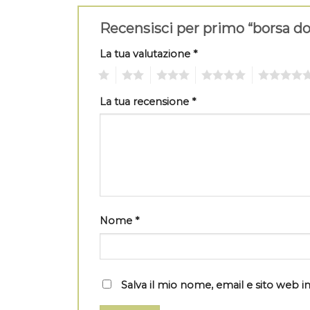
Recensisci per primo “borsa d
La tua valutazione
*
1
2
3
4
5
La tua recensione
*
Nome
*
Salva il mio nome, email e sito web