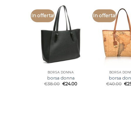
In offerta!
In offerta!
BORSA DONNA
BORSA DON
borsa donna
borsa do
€
38.00
€
24.00
€
40.00
€
2