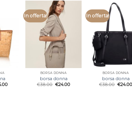
In offerta!
In offerta!
NA
BORSA DONNA
BORSA DONNA
nna
borsa donna
borsa donna
5.00
€
38.00
€
24.00
€
38.00
€
24.0