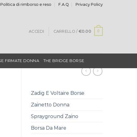
Politica di rimborso e reso
F.A.Q
Privacy Policy
0
ACCEDI
CARRELLO /
€
0.00
E FIRMATE DONNA
THE BRIDGE BORSE
Zadig E Voltaire Borse
Zainetto Donna
Sprayground Zaino
Borsa Da Mare