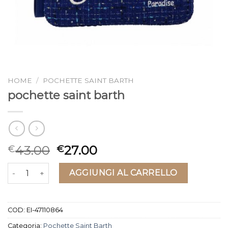
HOME
/
POCHETTE SAINT BARTH
pochette saint barth
43.00
27.00
€
€
pochette saint barth quantità
AGGIUNGI AL CARRELLO
COD:
EI-47110864
Categoria:
Pochette Saint Barth