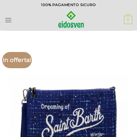
Salta
100% PAGAMENTO SICURO
ai
contenuti
0
In offerta!