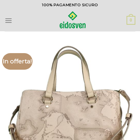
Salta
100% PAGAMENTO SICURO
ai
contenuti
0
In offerta!