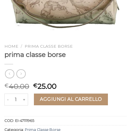
HOME
/
PRIMA CLASSE BORSE
prima classe borse
40.00
25.00
€
€
prima classe borse quantità
AGGIUNGI AL CARRELLO
COD:
EI-47111965
Categoria:
Prima Classe Borse