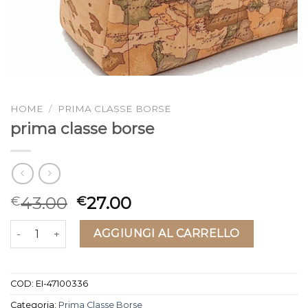
HOME
/
PRIMA CLASSE BORSE
prima classe borse
43.00
27.00
€
€
prima classe borse quantità
AGGIUNGI AL CARRELLO
COD:
EI-47100336
Categoria:
Prima Classe Borse