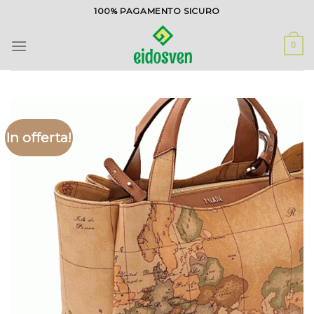
Salta
100% PAGAMENTO SICURO
ai
contenuti
0
In offerta!