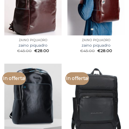
ZAINO PIQUADRO
ZAINO PIQUADRO
zaino piquadro
zaino piquadro
€
45.00
€
28.00
€
45.00
€
28.00
In offerta!
In offerta!