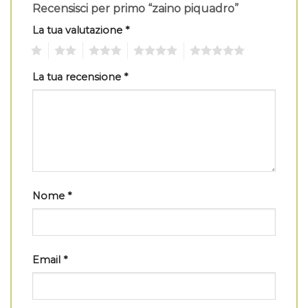
Recensisci per primo “zaino piquadro”
La tua valutazione
*
1
2
3
4
5
La tua recensione
*
Nome
*
Email
*