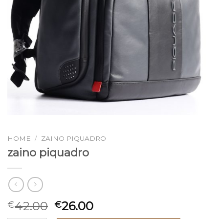
HOME
/
ZAINO PIQUADRO
zaino piquadro
42.00
26.00
€
€