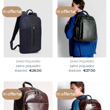
In offerta!
In offerta!
ZAINO PIQUADRO
ZAINO PIQUADRO
zaino piquadro
zaino piquadro
€
42.00
€
26.00
€
43.00
€
27.00
In offerta!
In offerta!