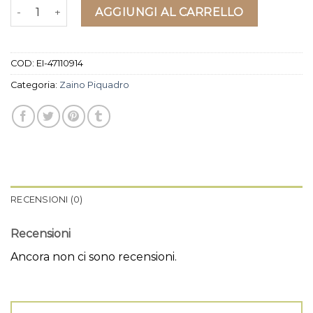
zaino piquadro quantità
AGGIUNGI AL CARRELLO
COD:
EI-47110914
Categoria:
Zaino Piquadro
RECENSIONI (0)
Recensioni
Ancora non ci sono recensioni.