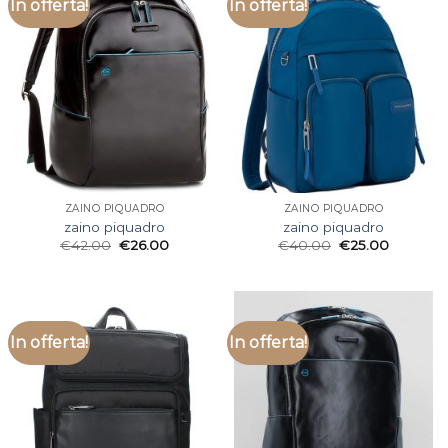
In offerta!
In offerta!
ZAINO PIQUADRO
ZAINO PIQUADRO
zaino piquadro
zaino piquadro
€
42.00
€
26.00
€
40.00
€
25.00
In offerta!
In offerta!