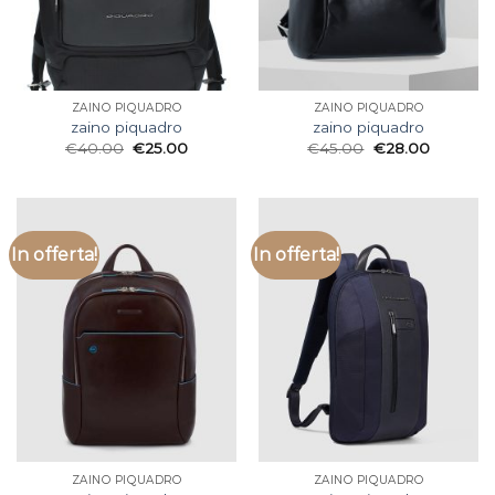
ZAINO PIQUADRO
ZAINO PIQUADRO
zaino piquadro
zaino piquadro
€
40.00
€
25.00
€
45.00
€
28.00
In offerta!
In offerta!
ZAINO PIQUADRO
ZAINO PIQUADRO