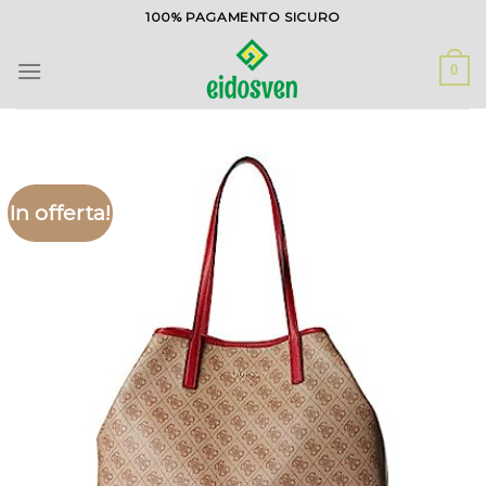
Salta
100% PAGAMENTO SICURO
ai
contenuti
0
In offerta!