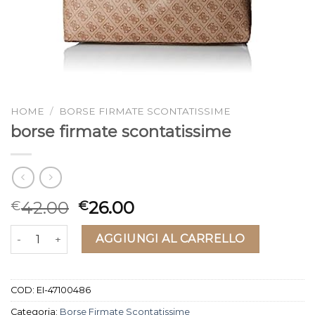
HOME
/
BORSE FIRMATE SCONTATISSIME
borse firmate scontatissime
42.00
26.00
€
€
borse firmate scontatissime quantità
AGGIUNGI AL CARRELLO
COD:
EI-47100486
Categoria:
Borse Firmate Scontatissime