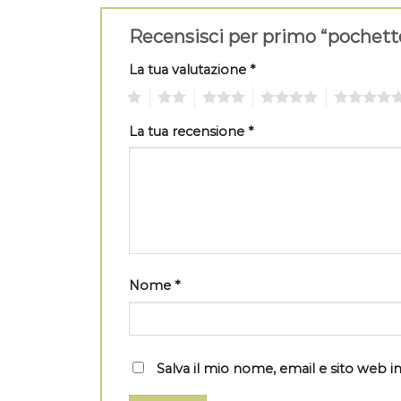
Recensisci per primo “pochet
La tua valutazione
*
1
2
3
4
5
La tua recensione
*
Nome
*
Salva il mio nome, email e sito web