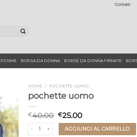
Contatti
TISSIME
BORSA DA DONNA
BORSE DA DONNA FIRMATE
BORS
HOME
/
POCHETTE UOMO
pochette uomo
40.00
25.00
€
€
pochette uomo quantità
AGGIUNGI AL CARRELLO