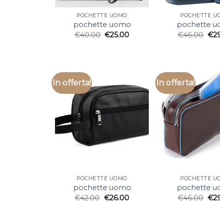
POCHETTE UOMO
POCHETTE U
pochette uomo
pochette 
€
40.00
€
25.00
€
46.00
€
2
In offerta!
In offerta!
POCHETTE UOMO
POCHETTE U
pochette uomo
pochette 
€
42.00
€
26.00
€
46.00
€
2