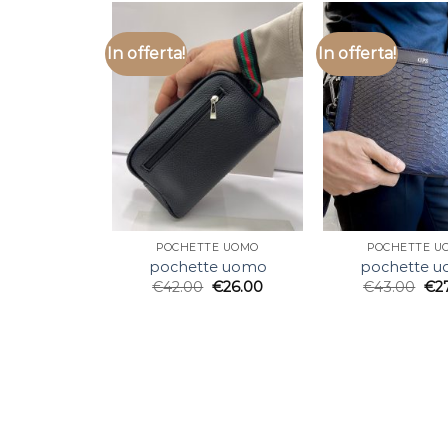
In offerta!
In offerta!
POCHETTE UOMO
POCHETTE U
pochette uomo
pochette 
€
42.00
€
26.00
€
43.00
€
2