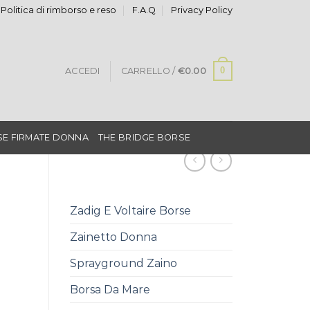
Politica di rimborso e reso
F.A.Q
Privacy Policy
0
ACCEDI
CARRELLO /
€
0.00
E FIRMATE DONNA
THE BRIDGE BORSE
Zadig E Voltaire Borse
Zainetto Donna
Sprayground Zaino
Borsa Da Mare