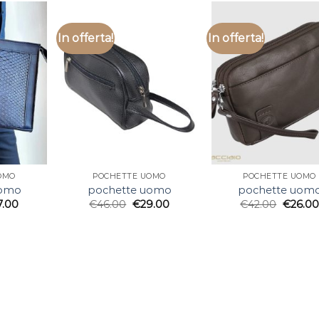
In offerta!
In offerta!
OMO
POCHETTE UOMO
POCHETTE UOMO
uomo
pochette uomo
pochette uom
7.00
€
46.00
€
29.00
€
42.00
€
26.00