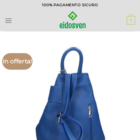
Salta
100% PAGAMENTO SICURO
ai
contenuti
0
In offerta!