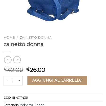
HOME
/
ZAINETTO DONNA
zainetto donna
42.00
26.00
€
€
zainetto donna quantità
AGGIUNGI AL CARRELLO
COD:
EI-47111435
Categoria:
Zainetto Donna